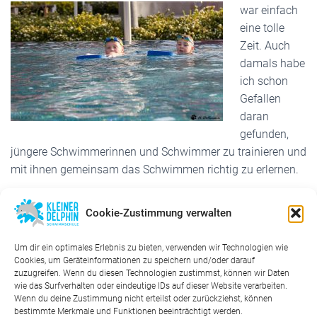
war
einfach
eine tolle
Zeit. Auch
damals habe
ich schon
Gefallen
daran
gefunden,
jüngere Schwimmerinnen und Schwimmer zu trainieren und
mit ihnen gemeinsam das Schwimmen richtig zu erlernen.
Mittlerweile bin ich mit Freude im
SC Holzland
tätig. Ich
Cookie-Zustimmung verwalten
habe das Deutsche Rettungsschwimmabzeichen Silber bei
der
DLRG
in Pirmasens, den Erste Hilfe Kurs am Kind und
Um dir ein optimales Erlebnis zu bieten, verwenden wir Technologien wie
eine Ausbildung zum Kursleiter bei der
dsv-Jugend
, Bereich
Cookies, um Geräteinformationen zu speichern und/oder darauf
„Schwimmen lernen“ und „Säuglings- und
zuzugreifen. Wenn du diesen Technologien zustimmst, können wir Daten
Kleinkindschwimmen“ gemacht. Ich freue mich darauf, mit
wie das Surfverhalten oder eindeutige IDs auf dieser Website verarbeiten.
Wenn du deine Zustimmung nicht erteilst oder zurückziehst, können
euch gemeinsam, viel Spaß im Wasser zu haben.
bestimmte Merkmale und Funktionen beeinträchtigt werden.