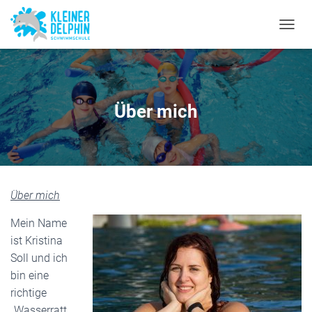
TEEEEEEEEEEEEEEST!
N
A
V
I
G
A
Über mich
T
I
O
N
U
M
S
Über mich
C
H
Mein Name
A
ist Kristina
L
Soll und ich
T
E
bin eine
N
richtige
„Wasserratt