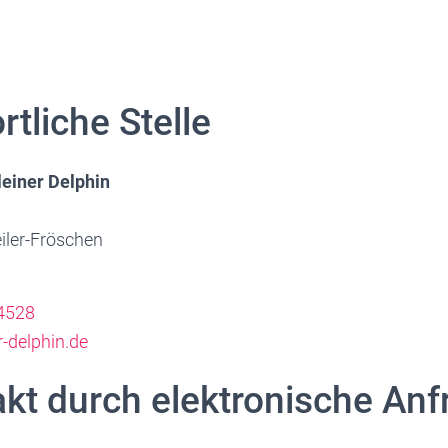
tliche Stelle
einer Delphin
iler-Fröschen
4528
r-delphin.de
akt durch elektronische Anf