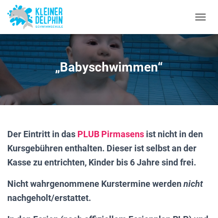
N
A
V
I
G
„Babyschwimmen“
A
T
I
O
N
U
M
Der Eintritt in das
PLUB Pirmasens
ist nicht in den
S
C
Kursgebühren enthalten. Dieser ist selbst an der
H
Kasse zu entrichten, Kinder bis 6 Jahre sind frei.
A
L
T
Nicht wahrgenommene Kurstermine werden
nicht
E
nachgeholt/erstattet.
N